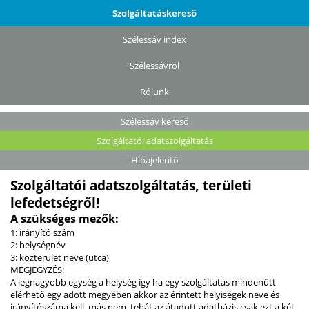
Szolgáltatáskereső
Szélessáv index
Szélessávról
Rólunk
Szélessáv kereső
Szolgáltatói adatszolgáltatás
Hibajelentő
Szolgáltatói adatszolgáltatás, területi
lefedetségről!
A szükséges mezők:
1: irányító szám
2: helységnév
3: közterület neve (utca)
MEGJEGYZÉS:
A legnagyobb egység a helység így ha egy szolgáltatás mindenütt
elérhető egy adott megyében akkor az érintett helyiségek neve és
irányítószáma kell, más nem, tehát az átadott adatbázis csak ezt a két