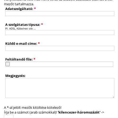
mezőt tartalmazza.
Adatszolgáltató:
*
A szolgátatas típusa:
*
Pl. ADSL, Kábelnet stb ...
Küldő e-mail címe:
*
Feltöltendő file:
*
Megjegyzés:
A *-al jelölt mezők kitöltése kötelező!
Írja be a számot (arab számokkal)!
'kilencezer-háromszázöt'
->