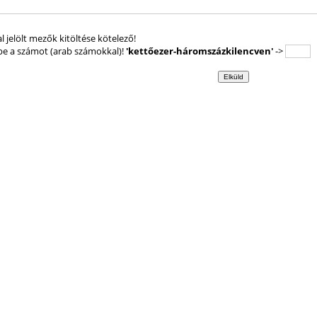
al jelölt mezők kitöltése kötelező!
 be a számot (arab számokkal)!
'kettőezer-háromszázkilencven'
->