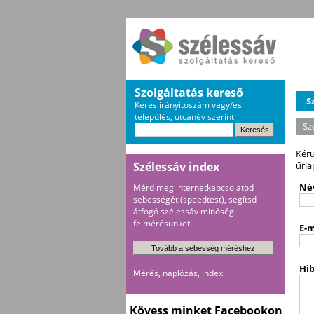
Szolgáltatás kereső
S
Keres irányítószám vagy/és
település, utcanév szerint
Sz
Kérü
Szélessáv index
űrla
Né
Mérd meg internetkapcsolatod
sebességét (speedtest), segítsd
átfogó szélessáv minőség
felmérésünket!
E-m
Hi
Mérés, naplózás, index
Kövess minket Facebookon