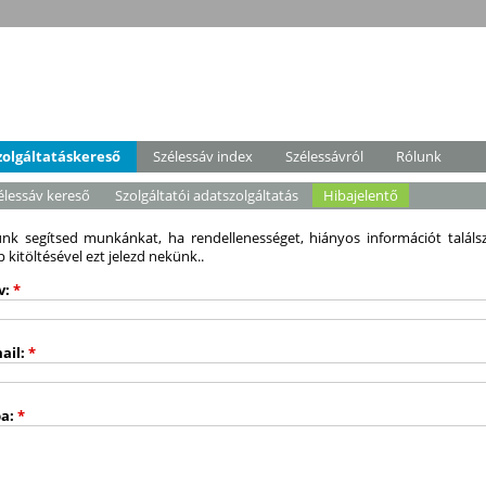
zolgáltatáskereső
Szélessáv index
Szélessávról
Rólunk
élessáv kereső
Szolgáltatói adatszolgáltatás
Hibajelentő
nk segítsed munkánkat, ha rendellenességet, hiányos információt találs
p kitöltésével ezt jelezd nekünk..
v:
*
ail:
*
ba:
*