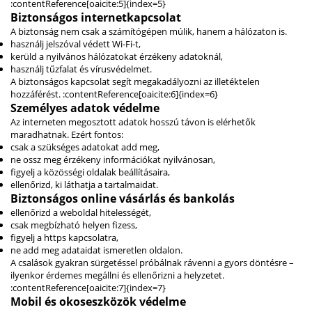
:contentReference[oaicite:5]{index=5}
Biztonságos internetkapcsolat
A biztonság nem csak a számítógépen múlik, hanem a hálózaton is.
használj jelszóval védett Wi-Fi-t,
kerüld a nyilvános hálózatokat érzékeny adatoknál,
használj tűzfalat és vírusvédelmet.
A biztonságos kapcsolat segít megakadályozni az illetéktelen
hozzáférést. :contentReference[oaicite:6]{index=6}
Személyes adatok védelme
Az interneten megosztott adatok hosszú távon is elérhetők
maradhatnak. Ezért fontos:
csak a szükséges adatokat add meg,
ne ossz meg érzékeny információkat nyilvánosan,
figyelj a közösségi oldalak beállításaira,
ellenőrizd, ki láthatja a tartalmaidat.
Biztonságos online vásárlás és bankolás
ellenőrizd a weboldal hitelességét,
csak megbízható helyen fizess,
figyelj a https kapcsolatra,
ne add meg adataidat ismeretlen oldalon.
A csalások gyakran sürgetéssel próbálnak rávenni a gyors döntésre –
ilyenkor érdemes megállni és ellenőrizni a helyzetet.
:contentReference[oaicite:7]{index=7}
Mobil és okoseszközök védelme