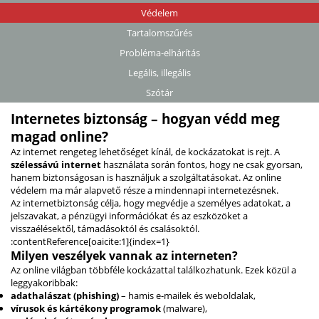
Védelem
Tartalomszűrés
Probléma-elhárítás
Legális, illegális
Szótár
Internetes biztonság – hogyan védd meg
magad online?
Az internet rengeteg lehetőséget kínál, de kockázatokat is rejt. A
szélessávú internet
használata során fontos, hogy ne csak gyorsan,
hanem biztonságosan is használjuk a szolgáltatásokat. Az online
védelem ma már alapvető része a mindennapi internetezésnek.
Az internetbiztonság célja, hogy megvédje a személyes adatokat, a
jelszavakat, a pénzügyi információkat és az eszközöket a
visszaélésektől, támadásoktól és csalásoktól.
:contentReference[oaicite:1]{index=1}
Milyen veszélyek vannak az interneten?
Az online világban többféle kockázattal találkozhatunk. Ezek közül a
leggyakoribbak:
adathalászat (phishing)
– hamis e-mailek és weboldalak,
vírusok és kártékony programok
(malware),