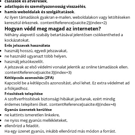
csalások és átverések
,
adatlopás és személyazonosság visszaélés
,
hamis weboldalak és szolgáltatások
.
Az ilyen támadások gyakran e-mailen, weboldalakon vagy letöltéseken
keresztül érkeznek. :contentReference[oaicite:2]{index=2}
Hogyan védd meg magad az interneten?
Néhány alapvető szabály betartásával jelentősen csökkentheted a
kockázatokat.
Erős jelszavak használata
használj hosszú, egyedi jelszavakat,
ne használd ugyanazt több helyen,
használj jelszókezelőt.
A jelszavak az első védelmi vonalat jelentik az online támadások ellen.
:contentReference[oaicite:3]{index=3}
Kétlépcsős azonosítás (2FA)
Kapcsold be a kétlépcsős azonosítást, ahol lehet. Ez extra védelmet ad
a fiókjaidhoz.
Frissítések telepítése
A szoftverfrissítések biztonsági hibákat javítanak, ezért mindig
érdemes telepíteni őket. :contentReference[oaicite:4]{index=4}
Gyanús üzenetek kerülése
ne kattints ismeretlen linkekre,
ne nyiss meg gyanús mellékleteket,
ellenőrizd a feladót.
Ha egy üzenet gyanús, inkább ellenőrizd más módon a forrást.