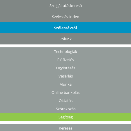
Szolgáltatáskereső
Szélessáv index
Szélessávról
Rólunk
Technológiák
Előfizetés
Ügyintézés
Vásárlás
Munka
Online bankolás
Oktatás
Szórakozás
Segítség
Keresés