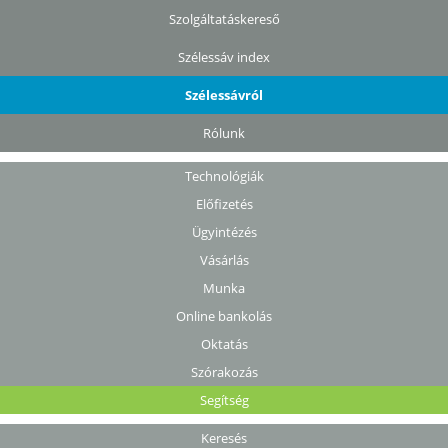
Szolgáltatáskereső
Szélessáv index
Szélessávról
Rólunk
Technológiák
Előfizetés
Ügyintézés
Vásárlás
Munka
Online bankolás
Oktatás
Szórakozás
Segítség
Keresés