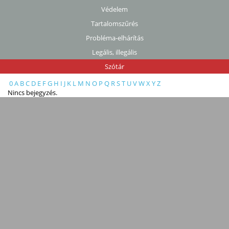
Védelem
Tartalomszűrés
Probléma-elhárítás
Legális, illegális
Szótár
0
A
B
C
D
E
F
G
H
I
J
K
L
M
N
O
P
Q
R
S
T
U
V
W
X
Y
Z
Nincs bejegyzés.