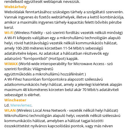
rendelkező együttesét weblapnak nevezzük.
Webtárhely
Weboldalak fenntartásához szükséges tárhely a szolgáltató szerverén.
Vannak ingyenes és fizetős webtárhelyek, illetve a kettő kombinációja,
amikor a maximális ingyenes tárhely-kapacitás feletti bővítés pénzbe
kerül.
Wi-Fi
(Wireless Fidelity - szó szerinti fordítás: vezeték nélküli minőség)
A Wi-FI kifejezés valójában egy a mikrohullámú technológián alapuló
helyi, rövid hatótávolságú vezeték nélküli kommunikációs hálózat,
amely 100-200 méteres körzetben 11-54 Mbit/s sebességű
adatátvitelre képes. Az adatokat a hálózatban résztvevők egy
adatszóró "forrópontból" (HotSpot) kapják.
WiMAX
(World-wide interoperability for Microwave Access - szó
szerinti fordítás: Világméretű
együttműködés a mikrohullámú hozzáférésért )
A Wi-Fihez hasonlóan forrópontokra alapozott szélessávú
adatkommunikációs helyi hálózat, amely a jelenlegi kísérletek alapján
maximum 48 kilométeres körzeten belül akár 70 Mbit/s adatátviteli
sebességet is elérhet.
Winchester
Ld.
Merevlemez
.
WLAN
(Wireless Local Area Network - vezeték nélküli helyi hálózat)
Mikrohullámú technológián alapuló helyi, vezeték nélküli szélessávú
kommunikációs hálózat, amelyben a hálózat tagjai közötti
összeköttetést nyilvános kapcsolódási pontok, vagy más néven