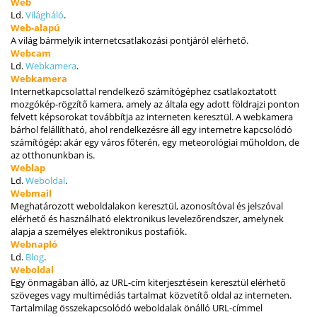
Web
Ld.
Világháló
.
Web-alapú
A világ bármelyik internetcsatlakozási pontjáról elérhető.
Webcam
Ld.
Webkamera
.
Webkamera
Internetkapcsolattal rendelkező számítógéphez csatlakoztatott
mozgókép-rögzítő kamera, amely az általa egy adott földrajzi ponton
felvett képsorokat továbbítja az interneten keresztül. A webkamera
bárhol felállítható, ahol rendelkezésre áll egy internetre kapcsolódó
számítógép: akár egy város főterén, egy meteorológiai műholdon, de
az otthonunkban is.
Weblap
Ld.
Weboldal
.
Webmail
Meghatározott weboldalakon keresztül, azonosítóval és jelszóval
elérhető és használható elektronikus levelezőrendszer, amelynek
alapja a személyes elektronikus postafiók.
Webnapló
Ld.
Blog
.
Weboldal
Egy önmagában álló, az URL-cím kiterjesztésein keresztül elérhető
szöveges vagy multimédiás tartalmat közvetítő oldal az interneten.
Tartalmilag összekapcsolódó weboldalak önálló URL-címmel