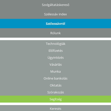
Szolgáltatáskereső
Szélessáv index
Szélessávról
Rólunk
Technológiák
Előfizetés
Ügyintézés
Vásárlás
Munka
Online bankolás
Oktatás
Szórakozás
Segítség
Keresés