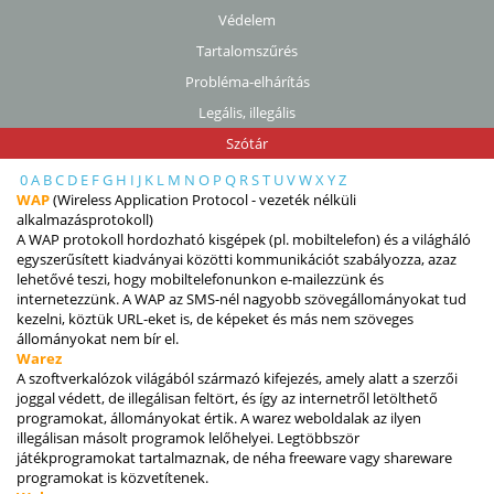
Védelem
Tartalomszűrés
Probléma-elhárítás
Legális, illegális
Szótár
0
A
B
C
D
E
F
G
H
I
J
K
L
M
N
O
P
Q
R
S
T
U
V
W
X
Y
Z
WAP
(Wireless Application Protocol - vezeték nélküli
alkalmazásprotokoll)
A WAP protokoll hordozható kisgépek (pl. mobiltelefon) és a világháló
egyszerűsített kiadványai közötti kommunikációt szabályozza, azaz
lehetővé teszi, hogy mobiltelefonunkon e-mailezzünk és
internetezzünk. A WAP az SMS-nél nagyobb szövegállományokat tud
kezelni, köztük URL-eket is, de képeket és más nem szöveges
állományokat nem bír el.
Warez
A szoftverkalózok világából származó kifejezés, amely alatt a szerzői
joggal védett, de illegálisan feltört, és így az internetről letölthető
programokat, állományokat értik. A warez weboldalak az ilyen
illegálisan másolt programok lelőhelyei. Legtöbbször
játékprogramokat tartalmaznak, de néha freeware vagy shareware
programokat is közvetítenek.