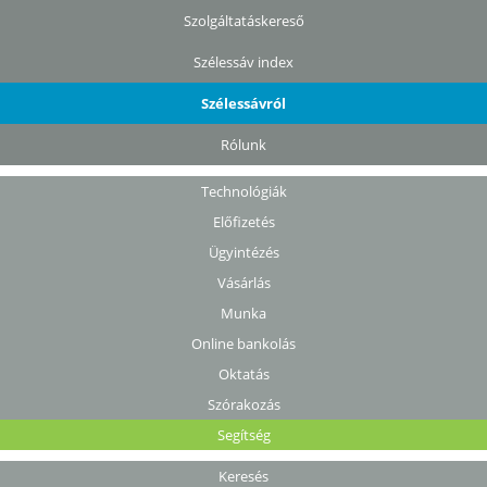
Szolgáltatáskereső
Szélessáv index
Szélessávról
Rólunk
Technológiák
Előfizetés
Ügyintézés
Vásárlás
Munka
Online bankolás
Oktatás
Szórakozás
Segítség
Keresés