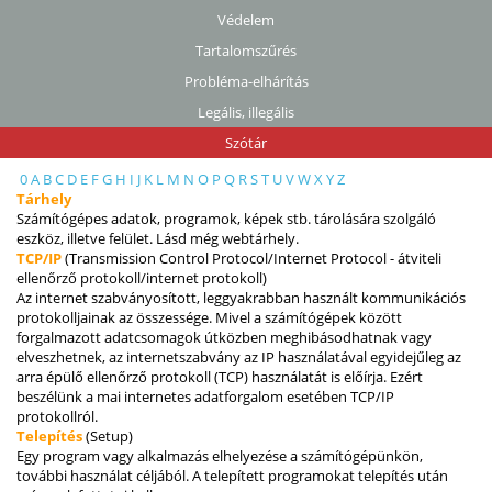
Védelem
Tartalomszűrés
Probléma-elhárítás
Legális, illegális
Szótár
0
A
B
C
D
E
F
G
H
I
J
K
L
M
N
O
P
Q
R
S
T
U
V
W
X
Y
Z
Tárhely
Számítógépes adatok, programok, képek stb. tárolására szolgáló
eszköz, illetve felület. Lásd még webtárhely.
TCP/IP
(Transmission Control Protocol/Internet Protocol - átviteli
ellenőrző protokoll/internet protokoll)
Az internet szabványosított, leggyakrabban használt kommunikációs
protokolljainak az összessége. Mivel a számítógépek között
forgalmazott adatcsomagok útközben meghibásodhatnak vagy
elveszhetnek, az internetszabvány az IP használatával egyidejűleg az
arra épülő ellenőrző protokoll (TCP) használatát is előírja. Ezért
beszélünk a mai internetes adatforgalom esetében TCP/IP
protokollról.
Telepítés
(Setup)
Egy program vagy alkalmazás elhelyezése a számítógépünkön,
további használat céljából. A telepített programokat telepítés után