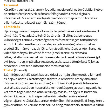
már csak futtatni kell.
Terminál
Készülék vagy eszköz, amely fogadja, megjeleníti, és továbbítja, illetve
az emberi érzékszervek számára felfoghatóvá teszi a digitális
információt. Ma a terminál legalapvetőbb formája a monitorral és
billentyűzettel ellátott személyi számítógép.
Tömörítés
Eljárás egy számítógépes állomány terjedelmének csökkentésére. A
tömörítés főleg adatátvitelnél és tárolásnál előnyös. Lényeges
különbséget tenni a veszteségmentes és veszteséges tömörítések
között. Az első esetben a visszafejtés (kitömörítés) után ismét az
eredeti állományt hozzuk létre. A második lehetőség a kép-, hang- és
videóállományok kevésbé fontos (érzékszerveink számára
felfoghatatlan) részeinek kiszűrésén alapszik: ezek a tömörítések (pl.
avi, jpeg, mpeg, mp3 stb.) veszteségesek, azaz a tömörített fájlok az
eredetinél kevesebb információt tartalmaznak.
Tűzfal
(Firewall)
Számítógépes hálózatok kapcsolódási pontján elhelyezett, a kimenő
és bejövő adatok biztonságát szavatoló rendszer, amely általában
több eszköz (hardver és szoftver) kombinációját jelenti. Internetes
csatlakozás esetében használata mindenképpen javasolt, ugyanis ha
két számítógép kapcsolatba kerül egymással, az egyik felhasználó
elvben képes a másik gépén ellenőrizhetetlen műveleteket
végrehajtani. A tűzfalakat annak érdekében fejlesztették ki, hogy erre a
gyakorlatban ne kerülhessen sor. Az átlag felhasználó számára a tűzfal