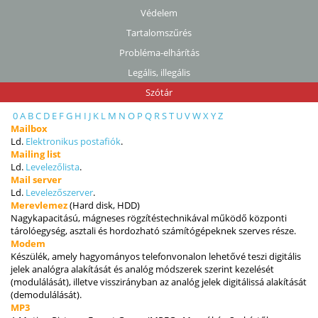
Védelem
Tartalomszűrés
Probléma-elhárítás
Legális, illegális
Szótár
0
A
B
C
D
E
F
G
H
I
J
K
L
M
N
O
P
Q
R
S
T
U
V
W
X
Y
Z
Mailbox
Ld.
Elektronikus postafiók
.
Mailing list
Ld.
Levelezőlista
.
Mail server
Ld.
Levelezőszerver
.
Merevlemez
(Hard disk, HDD)
Nagykapacitású, mágneses rögzítéstechnikával működő központi
tárolóegység, asztali és hordozható számítógépeknek szerves része.
Modem
Készülék, amely hagyományos telefonvonalon lehetővé teszi digitális
jelek analógra alakítását és analóg módszerek szerint kezelését
(modulálását), illetve visszirányban az analóg jelek digitálissá alakítását
(demodulálását).
MP3