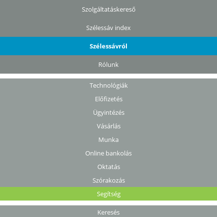
Szolgáltatáskereső
Szélessáv index
Szélessávról
Rólunk
Technológiák
Előfizetés
Ügyintézés
Vásárlás
Munka
Online bankolás
Oktatás
Szórakozás
Segítség
Keresés