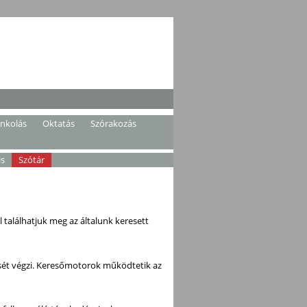
ankolás
Oktatás
Szórakozás
is
Szótár
 találhatjuk meg az általunk keresett
ését végzi. Keresőmotorok működtetik az