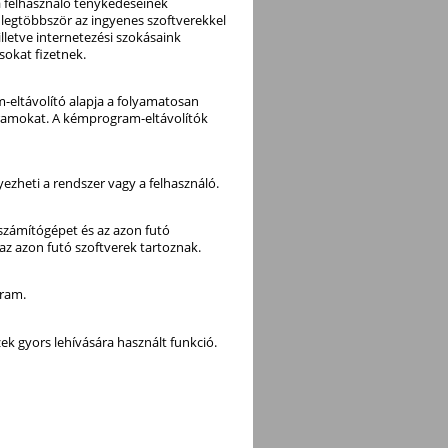
a felhasználó ténykedéseinek
t legtöbbször az ingyenes szoftverekkel
lletve internetezési szokásaink
sokat fizetnek.
eltávolító alapja a folyamatosan
gramokat. A kémprogram-eltávolítók
ezheti a rendszer vagy a felhasználó.
i számítógépet és az azon futó
az azon futó szoftverek tartoznak.
gram.
 gyors lehívására használt funkció.