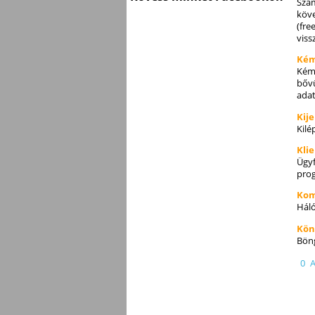
Szám
köve
(fre
viss
Kém
Kémp
bővü
adat
Kij
Kilé
Kli
Ügyf
prog
Kom
Háló
Kön
Böng
0