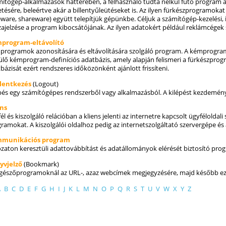
ítógép-alkalmazások hátterében, a felhasználó tudta nélkül futó program 
tésére, beleértve akár a billentyűleütéseket is. Az ilyen fürkészprogramoka
eware, shareware) együtt telepítjük gépünkbe. Céljuk a számítógép-kezelési, i
zajelzése a program kibocsátójának. Az ilyen adatokért például reklámcégek 
program-eltávolító
rogramok azonosítására és eltávolítására szolgáló program. A kémprogram-
lő kémprogram-definíciós adatbázis, amely alapján felismeri a fürkészpro
bázisát ezért rendszeres időközönként ajánlott frissíteni.
elentkezés
(Logout)
pés egy számítógépes rendszerből vagy alkalmazásból. A kilépést kezdemény
ens
él és kiszolgáló relációban a kliens jelenti az internetre kapcsolt ügyféloldal
ramokat. A kiszolgálói oldalhoz pedig az internetszolgáltató szervergépe és 
munikációs program
zaton keresztüli adattovábbítást és adatállományok elérését biztosító pro
yvjelző
(Bookmark)
észőprogramoknál az URL-, azaz webcímek megjegyzésére, majd később ezek
A
B
C
D
E
F
G
H
I
J
K
L
M
N
O
P
Q
R
S
T
U
V
W
X
Y
Z