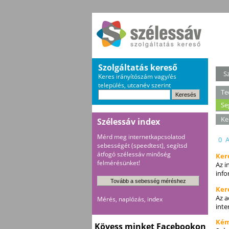
Szolgáltatás kereső
S
Keres irányítószám vagy/és
település, utcanév szerint
Te
Se
Ke
Szélessáv index
Mérd meg internetkapcsolatod
0
sebességét (speedtest), segítsd
átfogó szélessáv minőség
Ker
felmérésünket!
Az i
info
Ker
Az a
Mérés, naplózás, index
inte
Kém
Kövess minket Facebookon