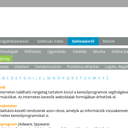
zolgáltatáskereső
Szélessáv index
Szélessávról
Rólunk
chnológiák
Előfizetés
Ügyintézés
Vásárlás
Munka
Online b
gítség
resés
Védelem
Tartalomszűrés
Probléma-elhárítás
Legális, illegál
A
B
C
D
E
F
G
H
I
J
K
L
M
N
O
P
Q
R
S
T
U
V
W
X
Y
Z
eső
nterneten található rengeteg tartalom közül a keresőprogramok segítségével
rmációkat. Az internetes keresők weboldalak formájában érhetőek el.
esőmotor
datbázis-kezelő rendszerek azon része, amelyik az információk visszakeres
rnetes keresőprogramokat is.
program
(Adware, Spyware)