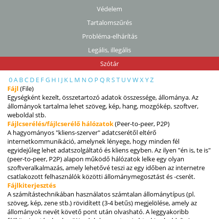
Védelem
Tartalomszűrés
Probléma-elhárítás
Legális, illegális
Szótár
0
A
B
C
D
E
F
G
H
I
J
K
L
M
N
O
P
Q
R
S
T
U
V
W
X
Y
Z
Fájl
(File)
Egységként kezelt, összetartozó adatok összessége, állománya. Az
állományok tartalma lehet szöveg, kép, hang, mozgókép, szoftver,
weboldal stb.
Fájlcserélés/fájlcserélő hálózatok
(Peer-to-peer, P2P)
A hagyományos "kliens-szerver" adatcserétől eltérő
internetkommunikáció, amelynek lényege, hogy minden fél
egyidejűleg lehet adatszolgáltató és kliens egyben. Az ilyen "én is, te is"
(peer-to-peer, P2P) alapon működő hálózatok lelke egy olyan
szoftveralkalmazás, amely lehetővé teszi az egy időben az internetre
csatlakozott felhasználók közötti állománymegosztást és -cserét.
Fájlkiterjesztés
A számítástechnikában használatos számtalan állománytípus (pl.
szöveg, kép, zene stb.) rövidített (3-4 betűs) megjelölése, amely az
állományok nevét követő pont után olvasható. A leggyakoribb