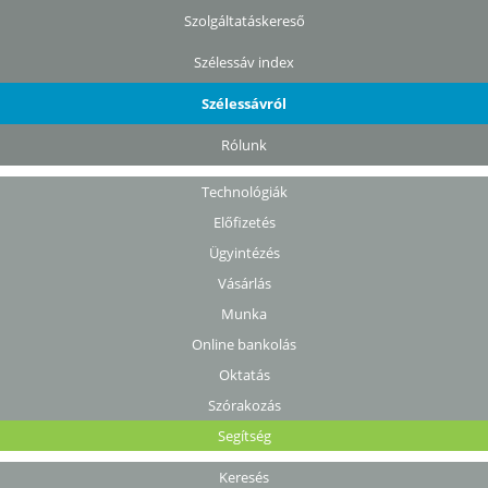
Szolgáltatáskereső
Szélessáv index
Szélessávról
Rólunk
Technológiák
Előfizetés
Ügyintézés
Vásárlás
Munka
Online bankolás
Oktatás
Szórakozás
Segítség
Keresés