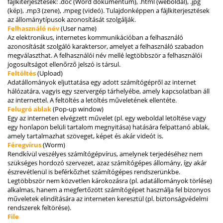
fájlkiterjesztések: .doc (Word dokumentum), .html (weboldal), .jpg
(kép), .mp3 (zene), .mpeg (videó). Tulajdonképpen a fájlkiterjesztések
az állománytípusok azonosítását szolgálják.
Felhasználó név
(User name)
Az elektronikus, internetes kommunikációban a felhasználó
azonosítását szolgáló karaktersor, amelyet a felhasználó szabadon
megválaszthat. A felhasználói név mellé legtöbbször a felhasználói
jogosultságot ellenőrző jelszó is társul.
Feltöltés
(Upload)
Adatállományok eljuttatása egy adott számítógépről az internet
hálózatára, vagyis egy szervergép tárhelyébe, amely kapcsolatban áll
az internettel. A feltöltés a letöltés műveletének ellentéte.
Felugró ablak
(Pop-up window)
Egy az interneten elvégzett művelet (pl. egy weboldal letöltése vagy
egy honlapon belüli tartalom megnyitása) hatására felpattanó ablak,
amely tartalmazhat szöveget, képet és akár videót is.
Féregvírus
(Worm)
Rendkívül veszélyes számítógépvírus, amelynek terjedéséhez nem
szükséges hordozó szervezet, azaz számítógépes állomány, így akár
észrevétlenül is beférkőzhet számítógépes rendszerünkbe.
Legtöbbször nem közvetlen károkozásra (pl. adatállományok törlése)
alkalmas, hanem a megfertőzött számítógépet használja fel bizonyos
műveletek elindítására az interneten keresztül (pl. biztonságvédelmi
rendszerek feltörése).
File