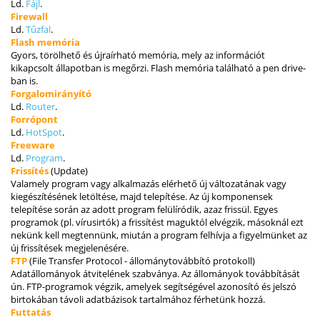
Ld.
Fájl
.
Firewall
Ld.
Tűzfal
.
Flash memória
Gyors, törölhető és újraírható memória, mely az információt
kikapcsolt állapotban is megőrzi. Flash memória található a pen drive-
ban is.
Forgalomirányító
Ld.
Router
.
Forrópont
Ld.
HotSpot
.
Freeware
Ld.
Program
.
Frissítés
(Update)
Valamely program vagy alkalmazás elérhető új változatának vagy
kiegészítésének letöltése, majd telepítése. Az új komponensek
telepítése során az adott program felülíródik, azaz frissül. Egyes
programok (pl. vírusirtók) a frissítést maguktól elvégzik, másoknál ezt
nekünk kell megtennünk, miután a program felhívja a figyelmünket az
új frissítések megjelenésére.
FTP
(File Transfer Protocol - állománytovábbító protokoll)
Adatállományok átvitelének szabványa. Az állományok továbbítását
ún. FTP-programok végzik, amelyek segítségével azonosító és jelszó
birtokában távoli adatbázisok tartalmához férhetünk hozzá.
Futtatás