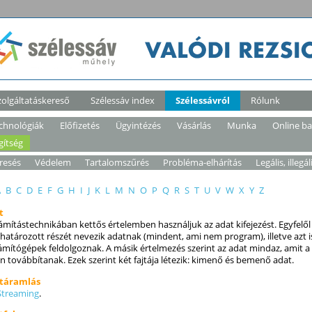
zolgáltatáskereső
Szélessáv index
Szélessávról
Rólunk
chnológiák
Előfizetés
Ügyintézés
Vásárlás
Munka
Online b
gítség
resés
Védelem
Tartalomszűrés
Probléma-elhárítás
Legális, illegál
A
B
C
D
E
F
G
H
I
J
K
L
M
N
O
P
Q
R
S
T
U
V
W
X
Y
Z
t
ámítástechnikában kettős értelemben használjuk az adat kifejezést. Egyfel
atározott részét nevezik adatnak (mindent, ami nem program), illetve azt
ámítógépek feldolgoznak. A másik értelmezés szerint az adat mindaz, amit
n továbbítanak. Ezek szerint két fajtája létezik: kimenő és bemenő adat.
táramlás
Streaming
.