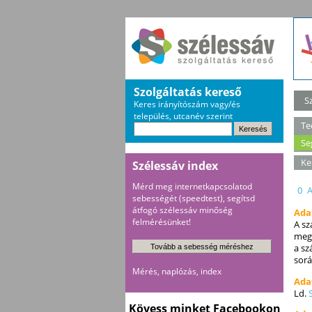
Szolgáltatás kereső
S
Keres irányítószám vagy/és
település, utcanév szerint
Te
Se
Ke
Szélessáv index
Mérd meg internetkapcsolatod
0
sebességét (speedtest), segítsd
átfogó szélessáv minőség
Ada
felmérésünket!
A sz
megh
a sz
sorá
Mérés, naplózás, index
Ada
Ld.
Kövess minket Facebookon