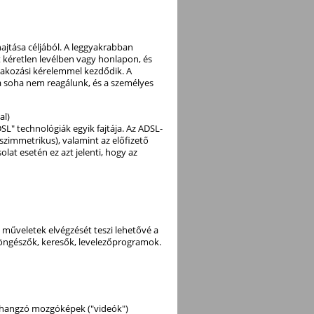
jtása céljából. A leggyakrabban
t kéretlen levélben vagy honlapon, és
 adakozási kérelemmel kezdődik. A
a soha nem reagálunk, és a személyes
al)
SL" technológiák egyik fajtája. Az ADSL-
(aszimmetrikus), valamint az előfizető
lat esetén ez azt jelenti, hogy az
 műveletek elvégzését teszi lehetővé a
öngészők, keresők, levelezőprogramok.
 hangzó mozgóképek ("videók")