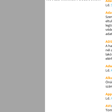
Ada
Ld.
Ada
Szem
eltu
legt
véde
adat
ADS
A ha
nél 
lakó
elér
Adw
Ld.
Alk
Önál
szám
App
Ld.
AVI
Tömö