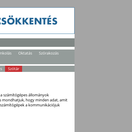
ankolás
Oktatás
Szórakozás
is
Szótár
ől a számítógépes állományok
 is mondhatjuk, hogy minden adat, amit
 a számítógépek a kommunikációjuk