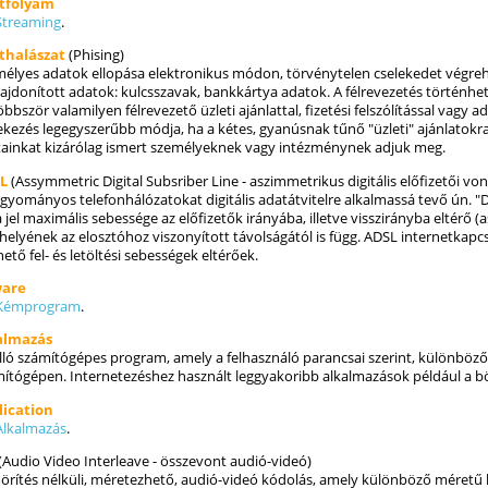
tfolyam
Streaming
.
thalászat
(Phising)
élyes adatok ellopása elektronikus módon, törvénytelen cselekedet végreha
lajdonított adatok: kulcsszavak, bankkártya adatok. A félrevezetés történhe
öbbször valamilyen félrevezető üzleti ajánlattal, fizetési felszólítással vagy
kezés legegyszerűbb módja, ha a kétes, gyanúsnak tűnő "üzleti" ajánlatokr
ainkat kizárólag ismert személyeknek vagy intézménynek adjuk meg.
L
(Assymmetric Digital Subsriber Line - aszimmetrikus digitális előfizetői von
gyományos telefonhálózatokat digitális adatátvitelre alkalmassá tevő ún. "D
a jel maximális sebessége az előfizetők irányába, illetve visszirányba eltérő 
helyének az elosztóhoz viszonyított távolságától is függ. ADSL internetkapcso
hető fel- és letöltési sebességek eltérőek.
are
Kémprogram
.
almazás
ló számítógépes program, amely a felhasználó parancsai szerint, különböző
ítógépen. Internetezéshez használt leggyakoribb alkalmazások például a b
lication
Alkalmazás
.
(Audio Video Interleave - összevont audió-videó)
rítés nélküli, méretezhető, audió-videó kódolás, amely különböző méretű