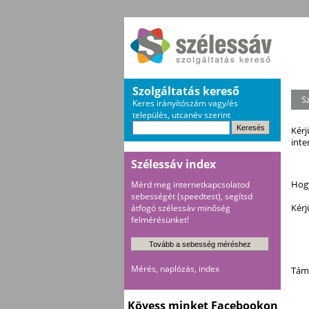
Szolgáltatás kereső
S
Keres irányítószám vagy/és
település, utcanév szerint
Kérj
inte
Szélessáv index
Hogy
Mérd meg internetkapcsolatod
sebességét (speedtest), segítsd
Kérj
átfogó szélessáv minőség
felmérésünket!
Mérés, naplózás, index
Támo
Kövess minket Facebookon