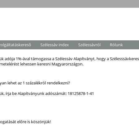
zolgáltatáskereső
Szélessáv index
Szélessávról
Rólunk
ük adója 1%-ával támogassa a Szélessáv Alapítványt, hogy a Szélesssávkeres
rnetelérést lehessen keresni Magyarországon.
an lehet az 1 százalékról rendelkezni?
ük, írja be Alapítványunk adószámát: 18125878-1-41
gatását előre is köszönjük!